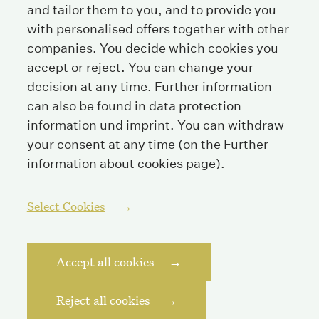
and tailor them to you, and to provide you
with personalised offers together with other
Tel
+41 44 208 25 25
companies. You decide which cookies you
Fax
+41 44 208 25 26
accept or reject. You can change your
E-Mail
info@streichenberg.ch
decision at any time. Further information
can also be found in data protection
Where to find us
information und
imprint
. You can withdraw
your consent at any time (on the Further
Contact
information about cookies page).
Follow us
Select Cookies
Accept all cookies
Imprint
Privacy Policy
Reject all cookies